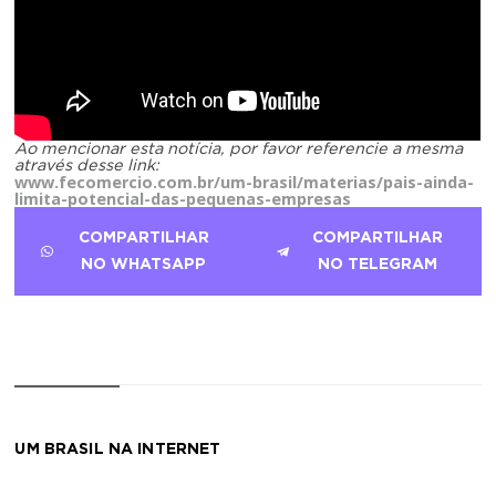
Ao mencionar esta notícia, por favor referencie a mesma
através desse link:
www.fecomercio.com.br/um-brasil/materias/pais-ainda-
limita-potencial-das-pequenas-empresas
COMPARTILHAR
COMPARTILHAR
NO WHATSAPP
NO TELEGRAM
UM BRASIL NA INTERNET