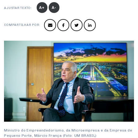
Conselho de Sustentabilidade
A+
A-
AJUSTAR TEXTO:
Conselho de Comércio Eletrônico
COMPARTILHAR POR:
Ministro do Empreendedorismo, da Microempresa e da Empresa de
Pequeno Porte, Márcio França (Foto: UM BRASIL)