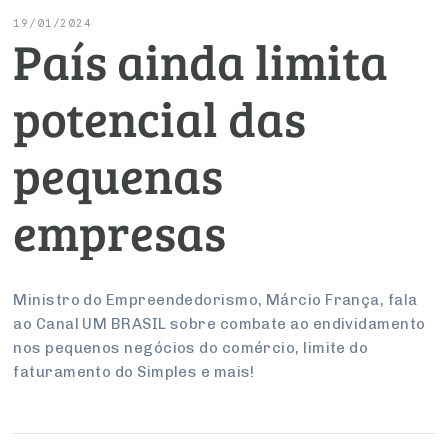
Conselho de Emprego e Relações do Trabalho
Serviços
Negociações Coletivas
Reforma Tributária
Economia Digital
19/01/2024
País ainda limita
UM BRASIL
PROJETOS ESPECIAIS:
Advocacy
Conselho de Assuntos Tributários
Turismo
Serviços
Inteligência Artificial
Logística Reversa
potencial das
Conselho Estadual de Defesa do Contribuinte
SESC
COP30
pequenas
PROJETOS ESPECIAIS:
Conselho de Economia Empresarial e Política
SENAC
Afixação de preços e fiscalização
empresas
Conselho Superior de Direito
Cecomercio
Conselho do Comércio Atacadista
Licitações
Ministro do Empreendedorismo, Márcio França, fala
ao Canal UM BRASIL sobre combate ao endividamento
Conselho de Serviços
Prêmio de Sustentabilidade
nos pequenos negócios do comércio, limite do
faturamento do Simples e mais!
Conselho de Relações Internacionais