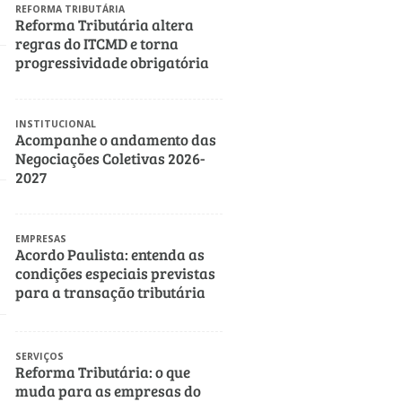
REFORMA TRIBUTÁRIA
Reforma Tributária altera
regras do ITCMD e torna
progressividade obrigatória
INSTITUCIONAL
Acompanhe o andamento das
Negociações Coletivas 2026-
2027
EMPRESAS
Acordo Paulista: entenda as
condições especiais previstas
para a transação tributária
de ICMS, ITCMD, IPVA e multas
do Procon em São Paulo
SERVIÇOS
Reforma Tributária: o que
muda para as empresas do