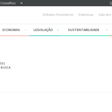
Conselhos
Debates Fecomercio
Empresas
Sala dos
ECONOMIA
LEGISLAÇÃO
SUSTENTABILIDADE
ÕES
 BUSCA