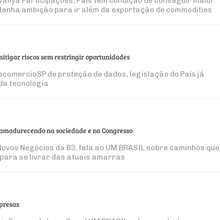
allya Participações, País tem condição de conseguir maior
 tenha ambição para ir além da exportação de commodities
mitigar riscos sem restringir oportunidades
ecomercioSP de proteção de dados, legislação do País já
da tecnologia
 amadurecendo na sociedade e no Congresso
Novos Negócios da B3, fala ao UM BRASIL sobre caminhos que
para se livrar das atuais amarras
mpresas