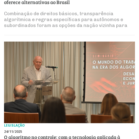
Produtos e Serviços
oferece alternativas ao Brasil
Turismo
Serviços
Conselho de Assuntos Tributários
Logística Reversa
Advocacy
Combinação de direitos básicos, transparência
SESC
PROJETOS ESPECIAIS:
Conselho Estadual de Defesa do Contribuinte
algorítmica e regras específicas para autônomos e
COP30
subordinados foram as opções da nação vizinha para
SENAC
Afixação de preços e fiscalização
Conselho de Economia Empresarial e Política
superar impasses laborais
Cecomercio
Conselho Superior de Direito
Licitações
Conselho do Comércio Atacadista
Prêmio de Sustentabilidade
Conselho de Serviços
Conselho de Relações Internacionais
Conselho de Sustentabilidade
Conselho de Comércio Eletrônico
LEGISLAÇÃO
24/11/2025
O algoritmo no controle: com a tecnologia aplicada à