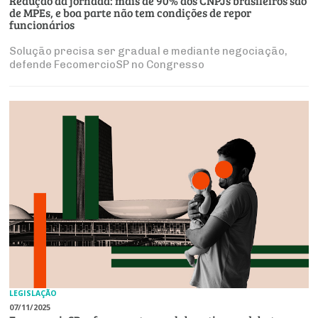
Redução da jornada: mais de 90% dos CNPJs brasileiros são
de MPEs, e boa parte não tem condições de repor
funcionários
Solução precisa ser gradual e mediante negociação,
defende FecomercioSP no Congresso
LEGISLAÇÃO
07/11/2025