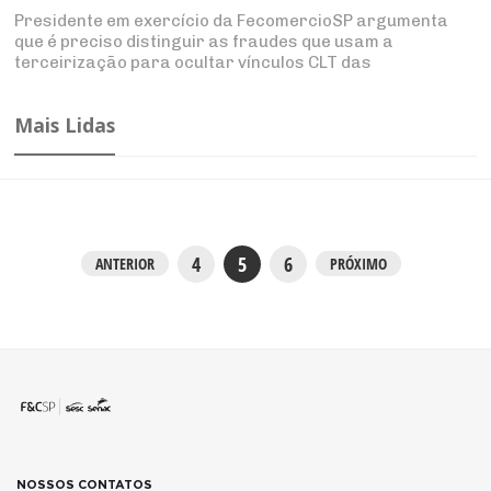
Presidente em exercício da FecomercioSP argumenta
que é preciso distinguir as fraudes que usam a
terceirização para ocultar vínculos CLT das
contratações legítimas, firmadas com base na livre
iniciativa
Mais Lidas
4
5
6
ANTERIOR
PRÓXIMO
NOSSOS CONTATOS