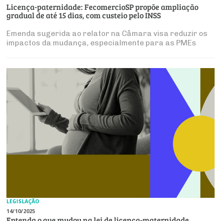
Licença-paternidade: FecomercioSP propõe ampliação
gradual de até 15 dias, com custeio pelo INSS
Emenda sugerida ao relator na Câmara visa reduzir os
impactos da mudança, especialmente para as PMEs
LEGISLAÇÃO
14/10/2025
Entenda o que mudou na lei de licença-maternidade