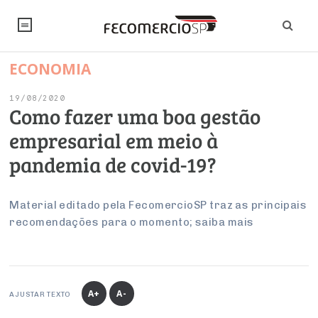
ECONOMIA
NOTÍCIAS
19/08/2020
Editorial
SINDICATOS
Como fazer uma boa gestão
empresarial em meio à
Artigos
Economia
PESQUISAS
pandemia de covid-19?
Institucional
Pesquisas
Legislação
FALE CONOSCO
Debates Fecomercio-SP
Brasil
Material editado pela FecomercioSP traz as principais
Trabalho
Negócios
INSTITUCIONAL
recomendações para o momento; saiba mais
PROJETOS ESPECIAIS:
Internacional
Empresas
Varejo
Sobre
UM BRASIL
Sustentabilidade
CONSELHOS
Modernização do Estado
Arbitragem e Mediação
UM BRASIL
Atacado
Imprensa
Economia Digital
Últimas Notícias
ESG
Conselho de Turismo
EMPRESAS
Reforma Tributária
A+
A-
AJUSTAR TEXTO
Serviços
Negociações Coletivas
Inteligência Artificial
Conselho de Emprego e Relações do Trabalho
PROJETOS ESPECIAIS: